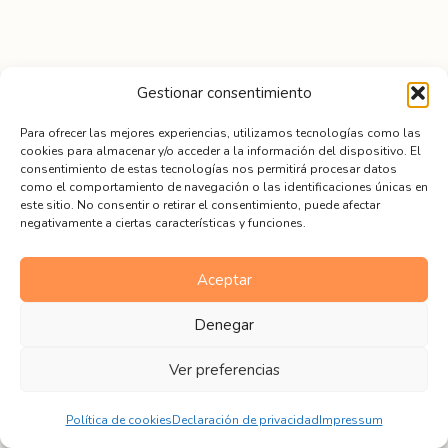
Gestionar consentimiento
Contacto
Para ofrecer las mejores experiencias, utilizamos tecnologías como las
info@academiaaccess.com
cookies para almacenar y/o acceder a la información del dispositivo. El
consentimiento de estas tecnologías nos permitirá procesar datos
Aviso Legal
como el comportamiento de navegación o las identificaciones únicas en
este sitio. No consentir o retirar el consentimiento, puede afectar
Política de Cookies
negativamente a ciertas características y funciones.
Políticas de Privacidad
FAQ
Aceptar
Trabaja con Nosotros
Denegar
Ver preferencias
Aprender Inglés
Política de cookies
Declaración de privacidad
Impressum
Cursos de Inglés Online